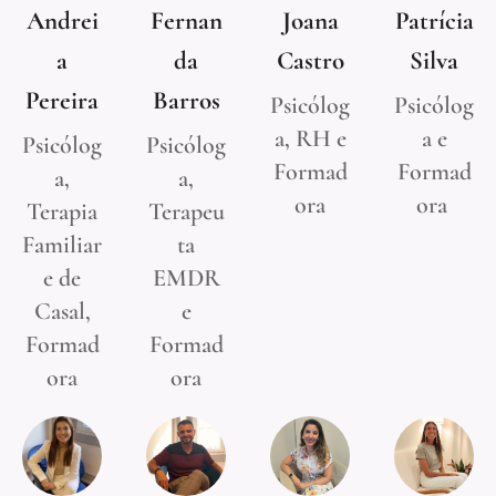
Andrei
Fernan
Joana
Patrícia
a
da
Castro
Silva
Pereira
Barros
Psicólog
Psicólog
a, RH e
a e
Psicólog
Psicólog
Formad
Formad
a,
a,
ora
ora
Terapia
Terapeu
Familiar
ta
e de
EMDR
Casal,
e
Formad
Formad
ora
ora